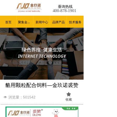
垂询热线
400-878-1901
首页
聚集金玖诺
新闻中心
品牌产品
技术服务
绿色养殖 健康生活
INTERNET TECHNOLOGY
貉用颗粒配合饲料—金玖诺裘赞
끄
浏览量：50
1542
넶
收藏