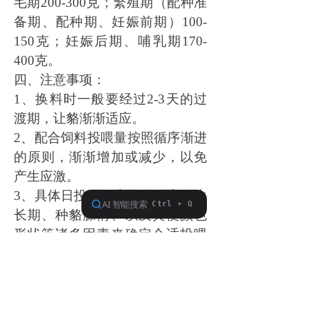
毛期200-300克；繁殖期（配种准
备期、配种期、妊娠前期）100-
150克；妊娠后期、哺乳期170-
400克。
四、注意事项：
1、换料时一般要经过2-3天的过
渡期，让貉渐渐适应。
2、配合饲料投喂量按照循序渐进
的原则，渐渐增加或减少，以免
产生应激。
3、具体日投喂量应具体观察貉生
长期、种貉膘情、以及粪便颜色
形状等诸多因素来确定合适投喂
量。
4、产品感官上颜色的变化不影响
产品质量。