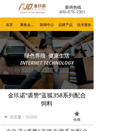
垂询热线
400-878-1901
首页
聚集金玖诺
新闻中心
品牌产品
技术服务
绿色养殖 健康生活
INTERNET TECHNOLOGY
金玖诺“裘赞”蓝狐358系列配合
饲料
끄
浏览量：50
265
넶
收藏