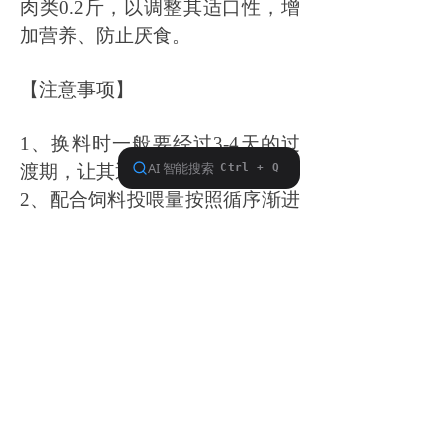
肉类0.2斤，以调整其适口性，增
加营养、防止厌食。
【
注意事项
】
1、换料时一般要经过3-4天的过
渡期，让其逐渐适应。
2、配合饲料投喂量按照循序渐进
的原则，逐渐增加或减少，以免
产生应激或造成消化不良。
3、具体投喂量应根据仔狐生长情
况，种狐膘情，以及粪便颜色、
形状等诸多因素来确定合造的投
喂量。
4、由于原料调整造成的产品感官
颜色变化不影响产品质量。