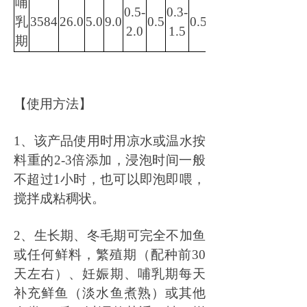
哺
0.5-
0.3-
乳
35
84
2
6
.0
5.0
9.0
0.5
0.5
14.0
2.0
1.5
期
【
使用方法
】
1、该产品使用时用凉水或温水按
料重的2-3倍添加，浸泡时间一般
不超过1小时，也可以即泡即喂，
搅拌成粘稠状。
2、生长期、冬毛期可完全不加鱼
或任何鲜料，繁殖期（配种前30
天左右）、妊娠期、哺乳期每天
补充鲜鱼（淡水鱼煮熟）或其他