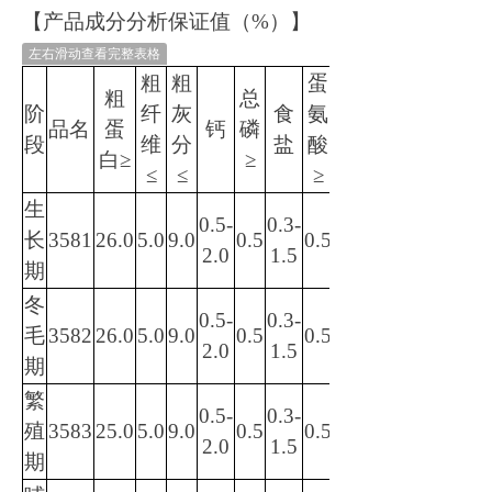
【
产品成分分析保证值（
%）
】
左右滑动查看完整表格
粗
粗
蛋
粗
总
阶
纤
灰
食
氨
水
品名
蛋
钙
磷
段
维
分
盐
酸
分
白
≥
≥
≤
≤
≥
生
0.5-
0.3-
长
3581
2
6
.0
5.0
9.0
0.5
0.5
14.0
2.0
1.5
期
冬
0.5-
0.3-
毛
358
2
26.0
5.0
9.0
0.5
0.5
14.0
2.0
1.5
期
繁
0.5-
0.3-
殖
35
83
2
5
.0
5.0
9.0
0.5
0.5
14.0
2.0
1.5
期